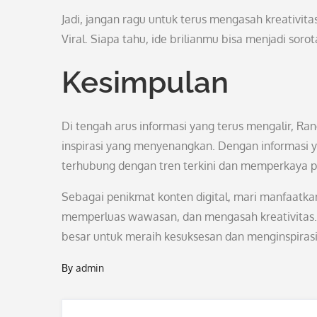
Jadi, jangan ragu untuk terus mengasah kreativ
Viral. Siapa tahu, ide brilianmu bisa menjadi sorota
Kesimpulan
Di tengah arus informasi yang terus mengalir, Ra
inspirasi yang menyenangkan. Dengan informasi ya
terhubung dengan tren terkini dan memperkaya 
Sebagai penikmat konten digital, mari manfaatka
memperluas wawasan, dan mengasah kreativitas. Sia
besar untuk meraih kesuksesan dan menginspirasi 
By
admin