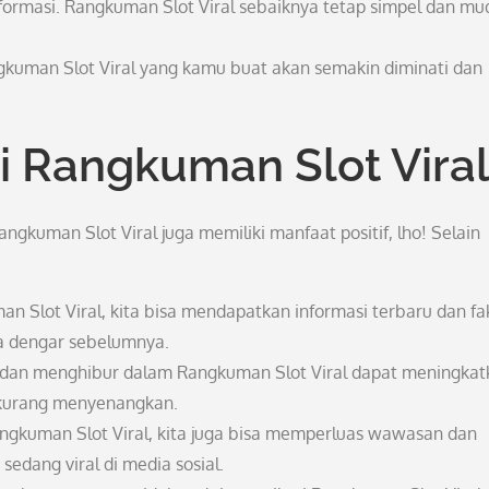
nformasi. Rangkuman Slot Viral sebaiknya tetap simpel dan m
ngkuman Slot Viral yang kamu buat akan semakin diminati dan
i Rangkuman Slot Vira
ngkuman Slot Viral juga memiliki manfaat positif, lho! Selain
an Slot Viral, kita bisa mendapatkan informasi terbaru dan fa
a dengar sebelumnya.
u dan menghibur dalam Rangkuman Slot Viral dapat meningkat
 kurang menyenangkan.
ngkuman Slot Viral, kita juga bisa memperluas wawasan dan
edang viral di media sosial.