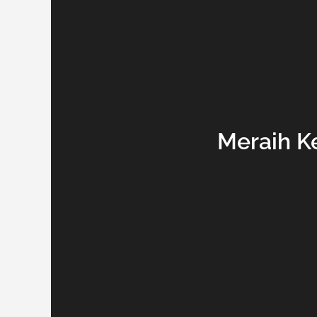
Meraih K