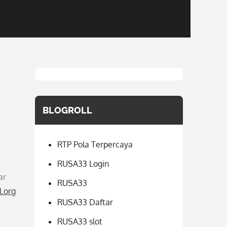
BLOGROLL
RTP Pola Terpercaya
RUSA33 Login
ar
RUSA33
l.org
RUSA33 Daftar
RUSA33 slot