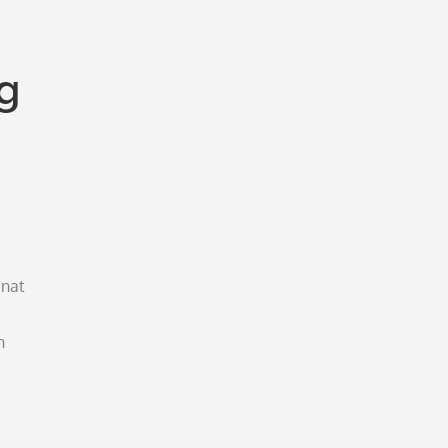
g
inat
n