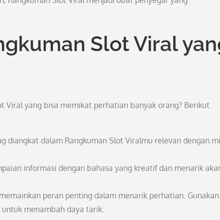
an, Rangkuman Slot Viral menjadi obat penyegar yang
gkuman Slot Viral yan
 Viral yang bisa memikat perhatian banyak orang? Berikut
ang diangkat dalam Rangkuman Slot Viralmu relevan dengan m
paian informasi dengan bahasa yang kreatif dan menarik aka
.
l memainkan peran penting dalam menarik perhatian. Gunakan
n untuk menambah daya tarik.