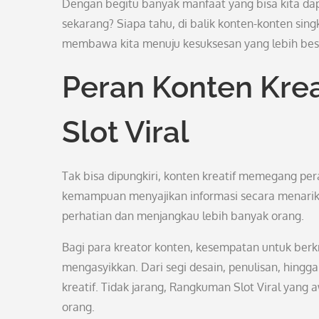
Dengan begitu banyak manfaat yang bisa kita dap
sekarang? Siapa tahu, di balik konten-konten singk
membawa kita menuju kesuksesan yang lebih bes
Peran Konten Kre
Slot Viral
Tak bisa dipungkiri, konten kreatif memegang pe
kemampuan menyajikan informasi secara menarik, 
perhatian dan menjangkau lebih banyak orang.
Bagi para kreator konten, kesempatan untuk berk
mengasyikkan. Dari segi desain, penulisan, hingg
kreatif. Tidak jarang, Rangkuman Slot Viral yang
orang.