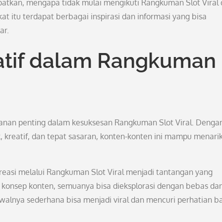
atkan, mengapa tidak mulai mengikuti Rangkuman Slot Viral 
at itu terdapat berbagai inspirasi dan informasi yang bisa
ar.
atif dalam Rangkuman
ranan penting dalam kesuksesan Rangkuman Slot Viral. Denga
kreatif, dan tepat sasaran, konten-konten ini mampu menari
reasi melalui Rangkuman Slot Viral menjadi tantangan yang
a konsep konten, semuanya bisa dieksplorasi dengan bebas da
 awalnya sederhana bisa menjadi viral dan mencuri perhatian b