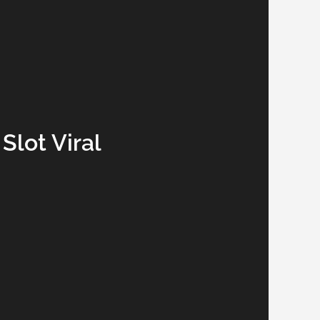
lot Viral