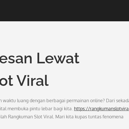
esan Lewat
t Viral
an waktu luang dengan berbagai permainan online? Dari sekad
gital membuka pintu lebar bagi kita.
https://rangkumanslotvira
lah Rangkuman Slot Viral. Mari kita kupas tuntas fenomena