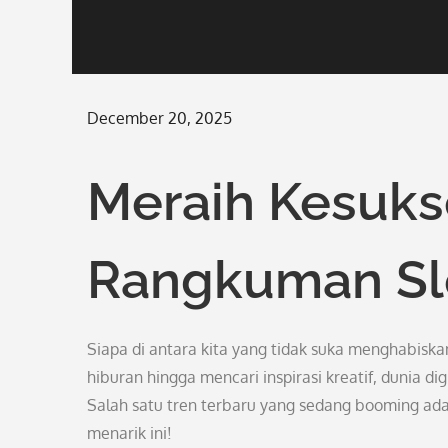
Posted
December 20, 2025
on
Meraih Kesuks
Rangkuman Slo
Siapa di antara kita yang tidak suka menghabisk
hiburan hingga mencari inspirasi kreatif, dunia di
Salah satu tren terbaru yang sedang booming ada
menarik ini!