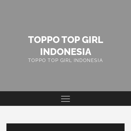
Skip
to
content
TOPPO TOP GIRL
INDONESIA
TOPPO TOP GIRL INDONESIA