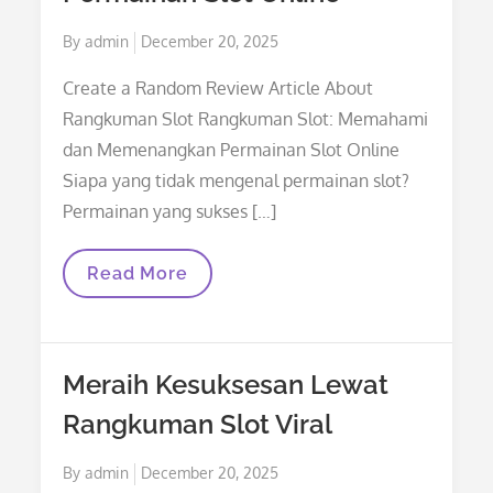
Posted
By
admin
December 20, 2025
on
Create a Random Review Article About
Rangkuman Slot Rangkuman Slot: Memahami
dan Memenangkan Permainan Slot Online
Siapa yang tidak mengenal permainan slot?
Permainan yang sukses […]
Rangkuman
Read More
Slot:
Memahami
Dan
Memenangkan
Permainan
Meraih Kesuksesan Lewat
Slot
Online
Rangkuman Slot Viral
Posted
By
admin
December 20, 2025