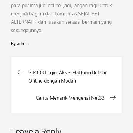
para pecinta judi online. Jadi, jangan ragu untuk
menjadi bagian dari komunitas SEJATIBET
ALTERNATIF dan rasakan sensasi bermain yang
sesungguhnya!
By
admin
Post
SIR303 Login: Akses Platform Belajar
Online dengan Mudah
navigation
Cerita Menarik Mengenai Net33
Leave a Reply