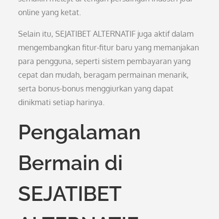
online yang ketat.
Selain itu, SEJATIBET ALTERNATIF juga aktif dalam
mengembangkan fitur-fitur baru yang memanjakan
para pengguna, seperti sistem pembayaran yang
cepat dan mudah, beragam permainan menarik,
serta bonus-bonus menggiurkan yang dapat
dinikmati setiap harinya.
Pengalaman
Bermain di
SEJATIBET