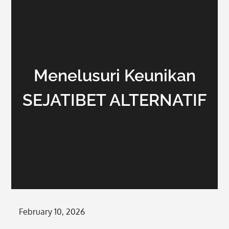
Menelusuri Keunikan
SEJATIBET ALTERNATIF
Posted
February 10, 2026
on