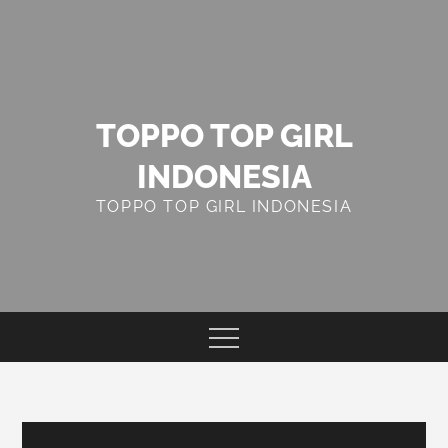
Skip
to
content
TOPPO TOP GIRL
INDONESIA
TOPPO TOP GIRL INDONESIA