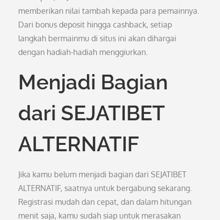
memberikan nilai tambah kepada para pemainnya.
Dari bonus deposit hingga cashback, setiap
langkah bermainmu di situs ini akan dihargai
dengan hadiah-hadiah menggiurkan.
Menjadi Bagian
dari SEJATIBET
ALTERNATIF
Jika kamu belum menjadi bagian dari SEJATIBET
ALTERNATIF, saatnya untuk bergabung sekarang.
Registrasi mudah dan cepat, dan dalam hitungan
menit saja, kamu sudah siap untuk merasakan