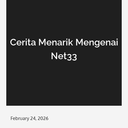
Cerita Menarik Mengenai
Net33
Posted
February 24, 2026
on