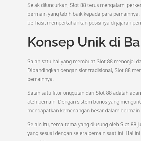
Sejak diluncurkan, Slot 88 terus mengalami per
bermain yang lebih baik kepada para pemainnya.
berhasil mempertahankan posisinya di jajaran perm
Konsep Unik di Bal
Salah satu hal yang membuat Slot 88 menonjol dar
Dibandingkan dengan slot tradisional, Slot 88 me
pemainnya.
Salah satu fitur unggulan dari Slot 88 adalah ad
oleh pemain. Dengan sistem bonus yang mengunt
mendapatkan kemenangan besar dalam bermain S
Selain itu, tema-tema yang diusung oleh Slot 88 
yang sesuai dengan selera pemain saat ini. Hal 