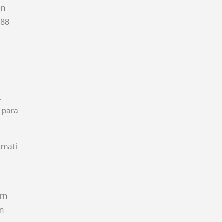
an
 88
.
 para
kmati
ern
an