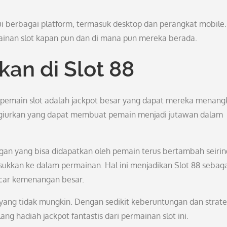
i berbagai platform, termasuk desktop dan perangkat mobile.
inan slot kapan pun dan di mana pun mereka berada.
an di Slot 88
ra pemain slot adalah jackpot besar yang dapat mereka menang
ggiurkan yang dapat membuat pemain menjadi jutawan dalam
gan yang bisa didapatkan oleh pemain terus bertambah seirin
kkan ke dalam permainan. Hal ini menjadikan Slot 88 sebag
ncar kemenangan besar.
 yang tidak mungkin. Dengan sedikit keberuntungan dan strate
g hadiah jackpot fantastis dari permainan slot ini.