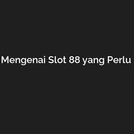
 Mengenai Slot 88 yang Perlu