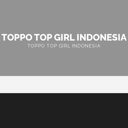
TOPPO TOP GIRL INDONESIA
TOPPO TOP GIRL INDONESIA