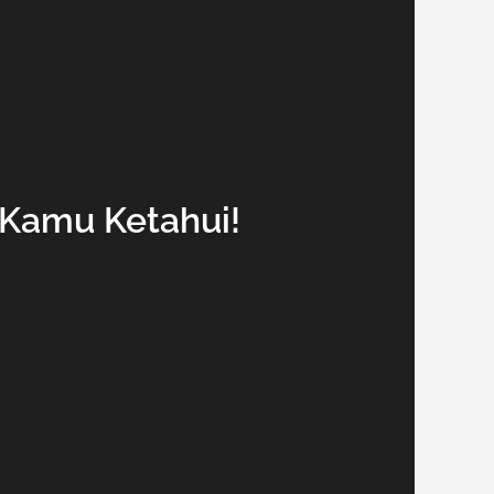
 Kamu Ketahui!