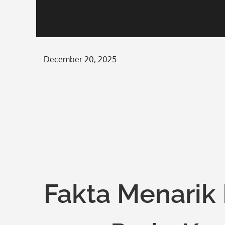
Posted
December 20, 2025
on
Fakta Menarik