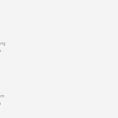
ang
n
tem
n