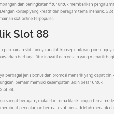
kembangan dan peningkatan fitur untuk memberikan pengalam
 Dengan konsep yang kreatif dan beragam tema menarik, Slot
ainan slot online terpopuler.
ik Slot 88
i permainan slot lainnya adalah konsep unik yang diusungnya
nawarkan berbagai fitur inovatif dan desain yang menarik bagi
anya berbagai jenis bonus dan promosi menarik yang dapat dini
ungkan, pemain memiliki kesempatan lebih besar untuk
lot 88.
juga sangat beragam, mulai dari tema klasik hingga tema mod
ini membuat pengalaman bermain slot menjadi lebih menarik d