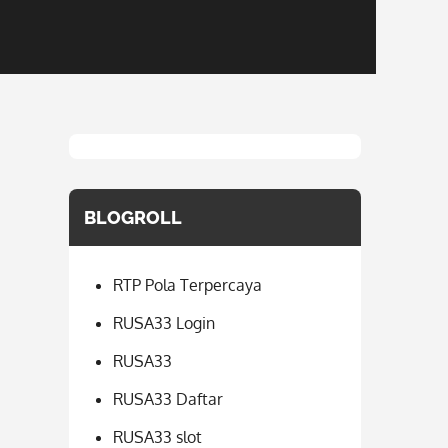
BLOGROLL
RTP Pola Terpercaya
RUSA33 Login
RUSA33
RUSA33 Daftar
RUSA33 slot