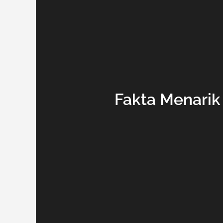
Fakta Menarik