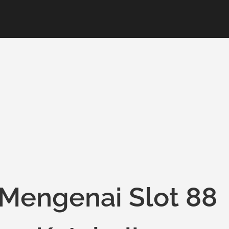
 Mengenai Slot 88