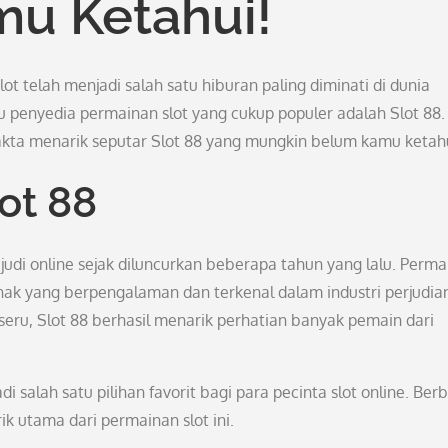
mu Ketahui!
 telah menjadi salah satu hiburan paling diminati di dunia
u penyedia permainan slot yang cukup populer adalah Slot 88.
fakta menarik seputar Slot 88 yang mungkin belum kamu ketahu
ot 88
judi online sejak diluncurkan beberapa tahun yang lalu. Perm
nak yang berpengalaman dan terkenal dalam industri perjudia
ru, Slot 88 berhasil menarik perhatian banyak pemain dari
di salah satu pilihan favorit bagi para pecinta slot online. Ber
rik utama dari permainan slot ini.