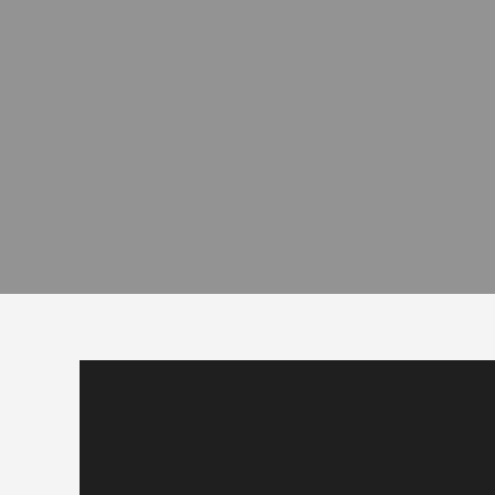
Skip
to
content