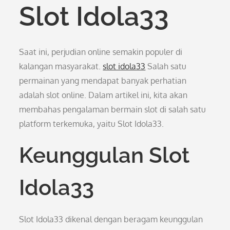
Slot Idola33
Saat ini, perjudian online semakin populer di
kalangan masyarakat.
slot idola33
Salah satu
permainan yang mendapat banyak perhatian
adalah slot online. Dalam artikel ini, kita akan
membahas pengalaman bermain slot di salah satu
platform terkemuka, yaitu Slot Idola33.
Keunggulan Slot
Idola33
Slot Idola33 dikenal dengan beragam keunggulan