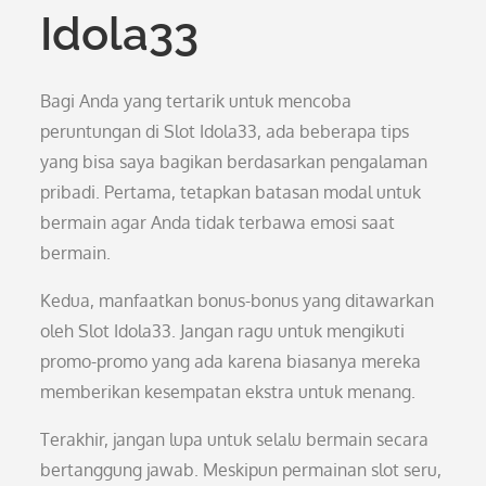
Idola33
Bagi Anda yang tertarik untuk mencoba
peruntungan di Slot Idola33, ada beberapa tips
yang bisa saya bagikan berdasarkan pengalaman
pribadi. Pertama, tetapkan batasan modal untuk
bermain agar Anda tidak terbawa emosi saat
bermain.
Kedua, manfaatkan bonus-bonus yang ditawarkan
oleh Slot Idola33. Jangan ragu untuk mengikuti
promo-promo yang ada karena biasanya mereka
memberikan kesempatan ekstra untuk menang.
Terakhir, jangan lupa untuk selalu bermain secara
bertanggung jawab. Meskipun permainan slot seru,