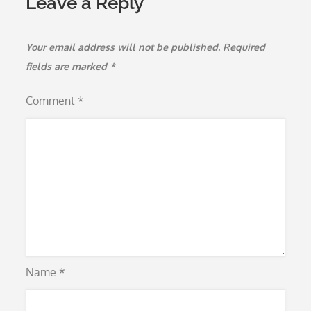
Leave a Reply
Your email address will not be published.
Required
fields are marked
*
Comment
*
Name
*