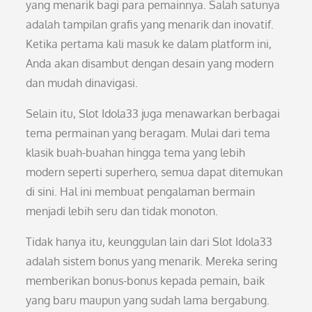
yang menarik bagi para pemainnya. Salah satunya
adalah tampilan grafis yang menarik dan inovatif.
Ketika pertama kali masuk ke dalam platform ini,
Anda akan disambut dengan desain yang modern
dan mudah dinavigasi.
Selain itu, Slot Idola33 juga menawarkan berbagai
tema permainan yang beragam. Mulai dari tema
klasik buah-buahan hingga tema yang lebih
modern seperti superhero, semua dapat ditemukan
di sini. Hal ini membuat pengalaman bermain
menjadi lebih seru dan tidak monoton.
Tidak hanya itu, keunggulan lain dari Slot Idola33
adalah sistem bonus yang menarik. Mereka sering
memberikan bonus-bonus kepada pemain, baik
yang baru maupun yang sudah lama bergabung.