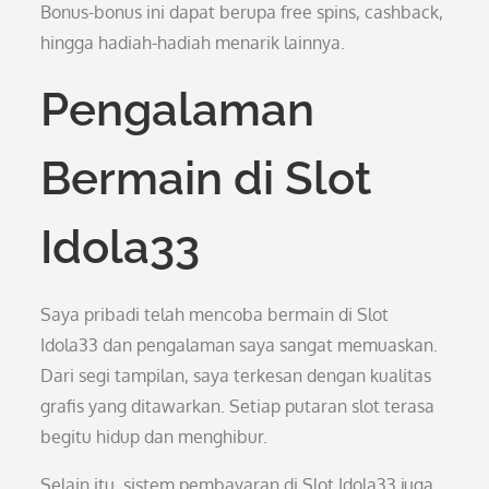
Bonus-bonus ini dapat berupa free spins, cashback,
hingga hadiah-hadiah menarik lainnya.
Pengalaman
Bermain di Slot
Idola33
Saya pribadi telah mencoba bermain di Slot
Idola33 dan pengalaman saya sangat memuaskan.
Dari segi tampilan, saya terkesan dengan kualitas
grafis yang ditawarkan. Setiap putaran slot terasa
begitu hidup dan menghibur.
Selain itu, sistem pembayaran di Slot Idola33 juga