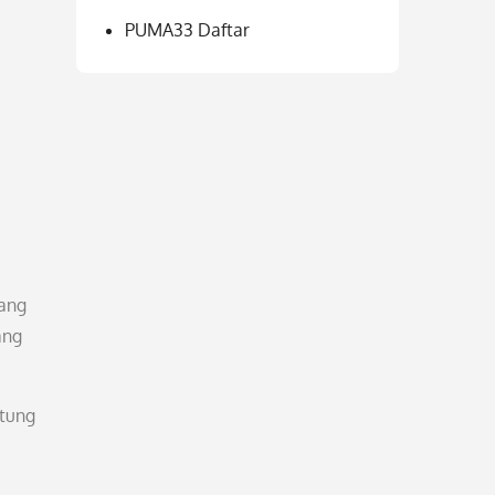
PUMA33 Daftar
yang
ang
ntung