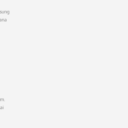
gsung
mana
am.
ai