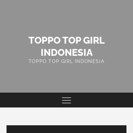
Skip
to
content
TOPPO TOP GIRL
INDONESIA
TOPPO TOP GIRL INDONESIA