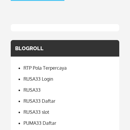
BLOGROLL
RTP Pola Terpercaya
RUSA33 Login
RUSA33
RUSA33 Daftar
RUSA33 slot
PUMA33 Daftar