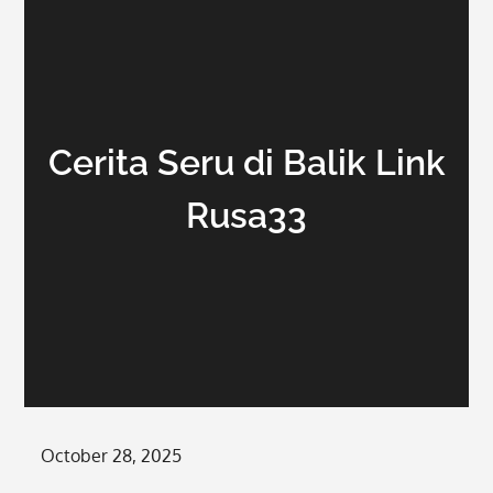
Cerita Seru di Balik Link
Rusa33
Posted
October 28, 2025
on