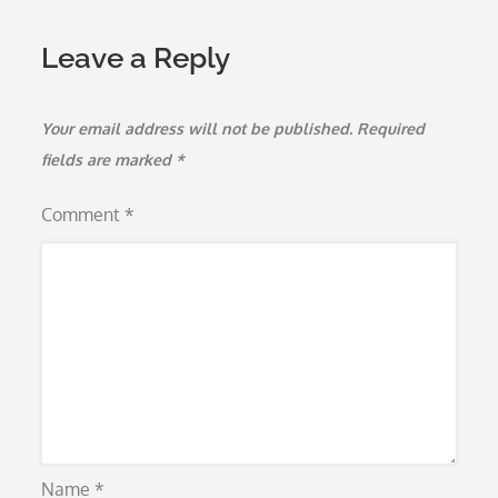
Leave a Reply
Your email address will not be published.
Required
fields are marked
*
Comment
*
Name
*