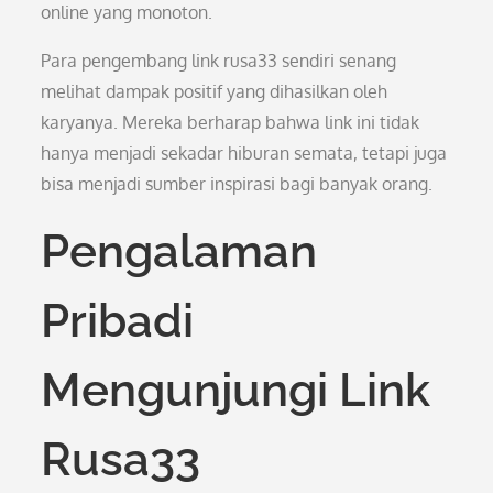
online yang monoton.
Para pengembang link rusa33 sendiri senang
melihat dampak positif yang dihasilkan oleh
karyanya. Mereka berharap bahwa link ini tidak
hanya menjadi sekadar hiburan semata, tetapi juga
bisa menjadi sumber inspirasi bagi banyak orang.
Pengalaman
Pribadi
Mengunjungi Link
Rusa33