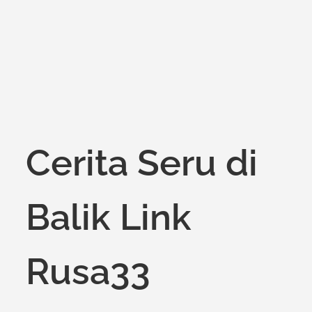
Cerita Seru di
Balik Link
Rusa33